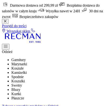
Darmowa dostawa od 299,99 zł
Bezpłatna dostawa do
salonów w całym kraju
Wysyłka nawet w 24H
30 dni na
zwrot
Bezpieczeństwo zakupów
Przejdź do treści
Wyszukaj sklep
Odzież
Garnitury
Marynarki
Koszule
Kamizelki
Spodnie
Koszulki
Swetry
Bluzy
Kurtki
Płaszcze