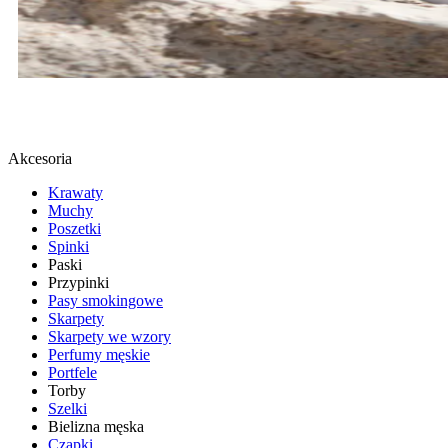
BUTY SPORTOWE
SPRAWDŹ
Akcesoria
Krawaty
Muchy
Poszetki
Spinki
Paski
Przypinki
Pasy smokingowe
Skarpety
Skarpety we wzory
Perfumy męskie
Portfele
Torby
Szelki
Bielizna męska
Czapki