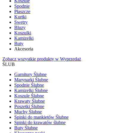
Koszule
Spodnie
Płaszcze
Kurtki
Swetry
Bluzy
Koszulki
Kamizelki
Buty
Akcesoria
Zobacz wszystkie produkty w Wyprzedaż
ŚLUB
Garnitury Ślubne
Marynarki Ślubne
Spodnie Ślubne
Kamizelki Ślubne
Koszule Ślubne
Krawaty Ślubne
Poszetki Ślubne
Muchy Ślubne
Spinki do mankietów Ślubne
Spinki do krawatów ślubne
Buty Ślubne