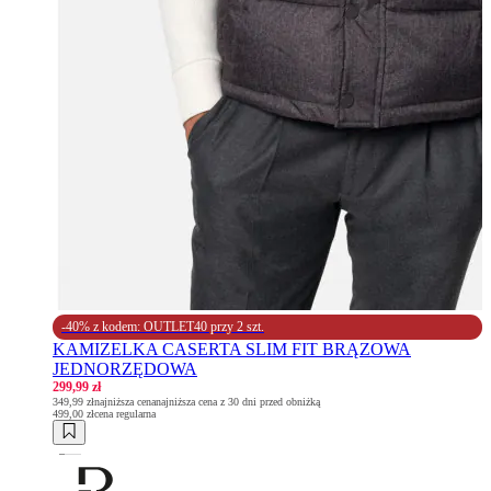
-40% z kodem: OUTLET40 przy 2 szt.
KAMIZELKA CASERTA SLIM FIT BRĄZOWA
JEDNORZĘDOWA
299,99 zł
349,99 zł
najniższa cena
najniższa cena z 30 dni przed obniżką
499,00 zł
cena regularna