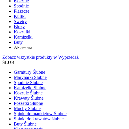
Koszule
Spodnie
Płaszcze
Kurtki
Swetry
Bluzy
Koszulki
Kamizelki
Buty
Akcesoria
Zobacz wszystkie produkty w Wyprzedaż
ŚLUB
Garnitury Ślubne
Marynarki Ślubne
Spodnie Ślubne
Kamizelki Ślubne
Koszule Ślubne
Krawaty Ślubne
Poszetki Ślubne
Muchy Ślubne
Spinki do mankietów Ślubne
Spinki do krawatów ślubne
Buty Ślubne