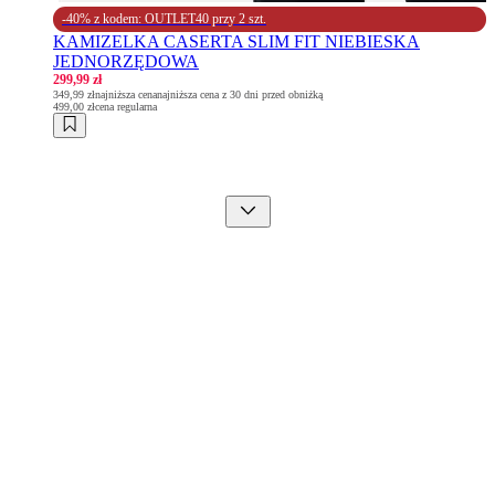
-40% z kodem: OUTLET40 przy 2 szt.
KAMIZELKA CASERTA SLIM FIT NIEBIESKA
JEDNORZĘDOWA
299,99 zł
349,99 zł
najniższa cena
najniższa cena z 30 dni przed obniżką
499,00 zł
cena regularna
Ciepło, wygoda i nowoczesny styl? To
muszą być kamizelki sportowe!
Kochamy elegancję, jednak nie zapominamy o sytuacjach, w
których
mężczyźnie zależy nie tylko na idealnym wyglądzie,
lecz przede wszystkim wygodzie i komforcie termicznym
. W
ofercie Recman nie mogło więc zabraknąć kamizelek
sportowych! To praktyczna część męskiej szafy, która świetnie
sprawdza się zwłaszcza w okresie przejściowym, gdy
kurtki
puchowe
są zbyt ciepłe, ale nie możemy jeszcze cieszyć się
pogodą na
bluzę
.
Bezrękawnik męski pasuje zarówno do
stroju na intensywny trening, jak i casualowej stylizacji
.