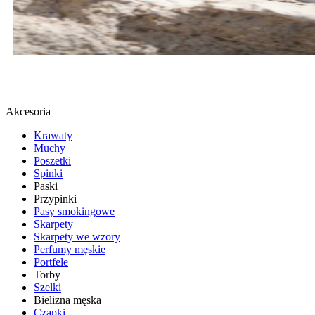
BUTY SPORTOWE
SPRAWDŹ
Akcesoria
Krawaty
Muchy
Poszetki
Spinki
Paski
Przypinki
Pasy smokingowe
Skarpety
Skarpety we wzory
Perfumy męskie
Portfele
Torby
Szelki
Bielizna męska
Czapki