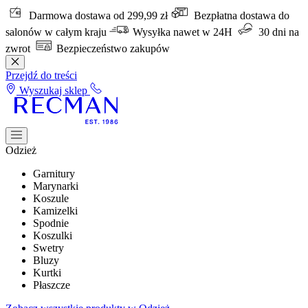
Darmowa dostawa od 299,99 zł
Bezpłatna dostawa do
salonów w całym kraju
Wysyłka nawet w 24H
30 dni na
zwrot
Bezpieczeństwo zakupów
Przejdź do treści
Wyszukaj sklep
Odzież
Garnitury
Marynarki
Koszule
Kamizelki
Spodnie
Koszulki
Swetry
Bluzy
Kurtki
Płaszcze