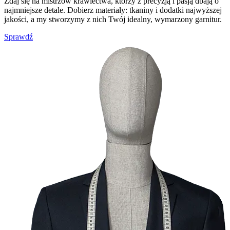
Zdaj się na mistrzów krawiectwa, którzy z precyzją i pasją dbają o
najmniejsze detale. Dobierz materiały: tkaniny i dodatki najwyższej
jakości, a my stworzymy z nich Twój idealny, wymarzony garnitur.
Sprawdź