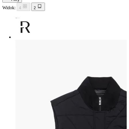
Widok:
4
2