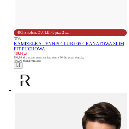
-40% z kodem: OUTLET40 przy 2 szt.
KAMIZELKA TENNIS CLUB 005 GRANATOWA SLIM
FIT PUCHOWA
499,99 zł
599,99 zł
najniższa cena
najniższa cena z 30 dni przed obniżką
799,00 zł
cena regularna