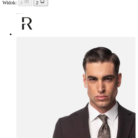
Widok:
4
2