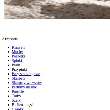
BUTY SPORTOWE
SPRAWDŹ
Akcesoria
Krawaty
Muchy
Poszetki
Spinki
Paski
Przypinki
Pasy smokingowe
Skarpety
Skarpety we wzory
Perfumy męskie
Portfele
Torby
Szelki
Bielizna męska
Czapki