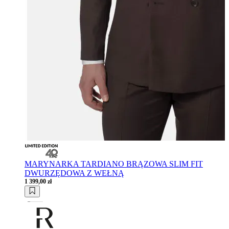
MARYNARKA TARDIANO BRĄZOWA SLIM FIT
DWURZĘDOWA Z WEŁNĄ
1 399,00 zł