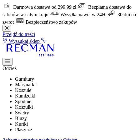
Darmowa dostawa od 299,99 zł
Bezpłatna dostawa do
salonów w całym kraju
Wysyłka nawet w 24H
30 dni na
zwrot
Bezpieczeństwo zakupów
Przejdź do treści
Wyszukaj sklep
Odzież
Garnitury
Marynarki
Koszule
Kamizelki
Spodnie
Koszulki
Swetry
Bluzy
Kurtki
Płaszcze