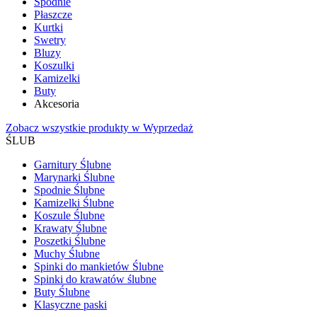
Spodnie
Płaszcze
Kurtki
Swetry
Bluzy
Koszulki
Kamizelki
Buty
Akcesoria
Zobacz wszystkie produkty w Wyprzedaż
ŚLUB
Garnitury Ślubne
Marynarki Ślubne
Spodnie Ślubne
Kamizelki Ślubne
Koszule Ślubne
Krawaty Ślubne
Poszetki Ślubne
Muchy Ślubne
Spinki do mankietów Ślubne
Spinki do krawatów ślubne
Buty Ślubne
Klasyczne paski