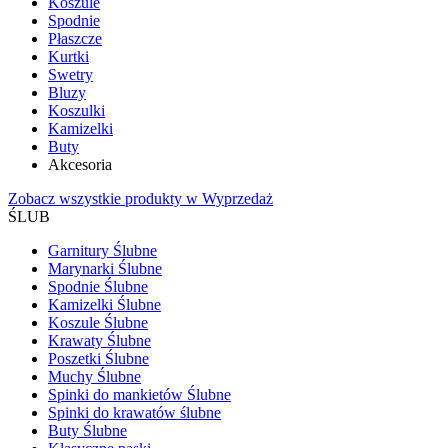
Koszule
Spodnie
Płaszcze
Kurtki
Swetry
Bluzy
Koszulki
Kamizelki
Buty
Akcesoria
Zobacz wszystkie produkty w Wyprzedaż
ŚLUB
Garnitury Ślubne
Marynarki Ślubne
Spodnie Ślubne
Kamizelki Ślubne
Koszule Ślubne
Krawaty Ślubne
Poszetki Ślubne
Muchy Ślubne
Spinki do mankietów Ślubne
Spinki do krawatów ślubne
Buty Ślubne