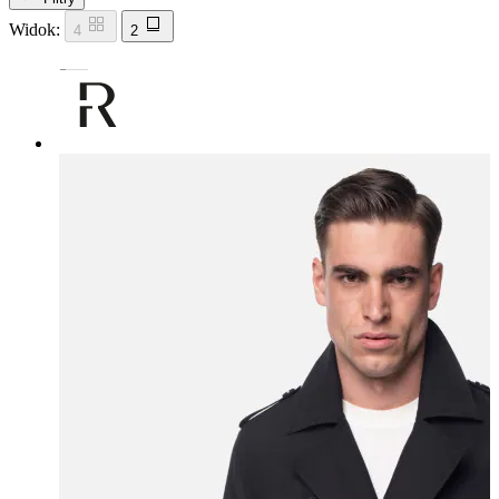
Widok:
4
2