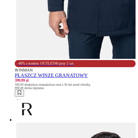
-40% z kodem: OUTLET40 przy 2 szt.
PŁASZCZ WINZE GRANATOWY
399,99 zł
599,99 zł
najniższa cena
najniższa cena z 30 dni przed obniżką
899,00 zł
cena regularna