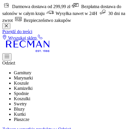
Darmowa dostawa od 299,99 zł
Bezpłatna dostawa do
salonów w całym kraju
Wysyłka nawet w 24H
30 dni na
zwrot
Bezpieczeństwo zakupów
Przejdź do treści
Wyszukaj sklep
Odzież
Garnitury
Marynarki
Koszule
Kamizelki
Spodnie
Koszulki
Swetry
Bluzy
Kurtki
Płaszcze