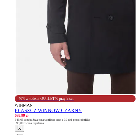
-40% z kodem: OUTLET40 przy 2 szt.
PŁASZCZ WINNOW CZARNY
699,99 zł
949,05 zł
najniższa cena
najniższa cena z 30 dni przed obniżką
999,00 zł
cena regularna