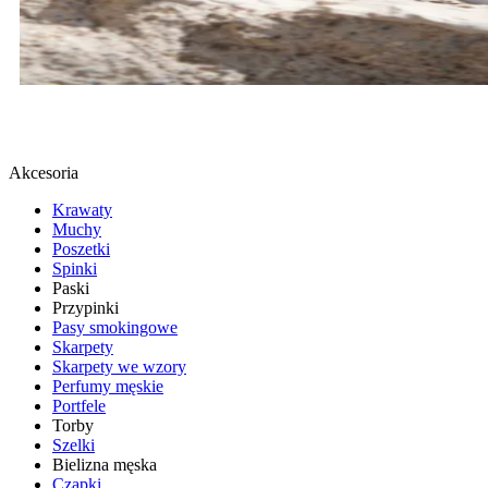
BUTY SPORTOWE
SPRAWDŹ
Akcesoria
Krawaty
Muchy
Poszetki
Spinki
Paski
Przypinki
Pasy smokingowe
Skarpety
Skarpety we wzory
Perfumy męskie
Portfele
Torby
Szelki
Bielizna męska
Czapki