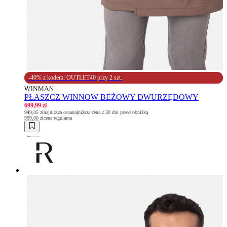
-40% z kodem: OUTLET40 przy 2 szt.
PŁASZCZ WINNOW BEŻOWY DWURZĘDOWY
699,99 zł
949,05 zł
najniższa cena
najniższa cena z 30 dni przed obniżką
999,00 zł
cena regularna