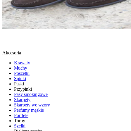
LOAFERSY
SPRAWDŹ
Akcesoria
Krawaty
Muchy
Poszetki
Spinki
Paski
Przypinki
Pasy smokingowe
Skarpety
Skarpety we wzory
Perfumy męskie
Portfele
Torby
Szelki