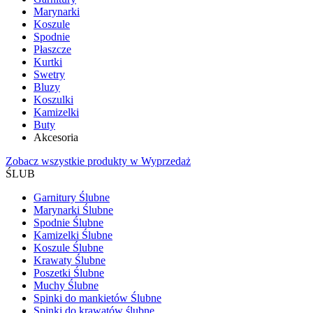
Marynarki
Koszule
Spodnie
Płaszcze
Kurtki
Swetry
Bluzy
Koszulki
Kamizelki
Buty
Akcesoria
Zobacz wszystkie produkty w Wyprzedaż
ŚLUB
Garnitury Ślubne
Marynarki Ślubne
Spodnie Ślubne
Kamizelki Ślubne
Koszule Ślubne
Krawaty Ślubne
Poszetki Ślubne
Muchy Ślubne
Spinki do mankietów Ślubne
Spinki do krawatów ślubne