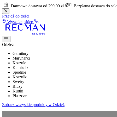
Darmowa dostawa od 299,99 zł
Bezpłatna dostawa do sa
Przejdź do treści
Wyszukaj sklep
Odzież
Garnitury
Marynarki
Koszule
Kamizelki
Spodnie
Koszulki
Swetry
Bluzy
Kurtki
Płaszcze
Zobacz wszystkie produkty w Odzież