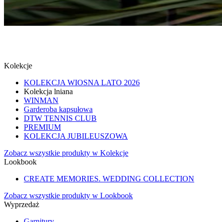
MUCHY
SPRAWDŹ
Kolekcje
KOLEKCJA WIOSNA LATO 2026
Kolekcja lniana
WINMAN
Garderoba kapsułowa
DTW TENNIS CLUB
PREMIUM
KOLEKCJA JUBILEUSZOWA
Zobacz wszystkie produkty w Kolekcje
Lookbook
CREATE MEMORIES. WEDDING COLLECTION
Zobacz wszystkie produkty w Lookbook
Wyprzedaż
Garnitury