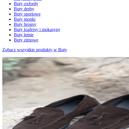
Buty oxfordy
Buty derby
Buty sportowe
Buty monki
Buty brogsy
Buty loafersy i mokasyny
Buty letnie
Buty zimowe
Zobacz wszystkie produkty w Buty