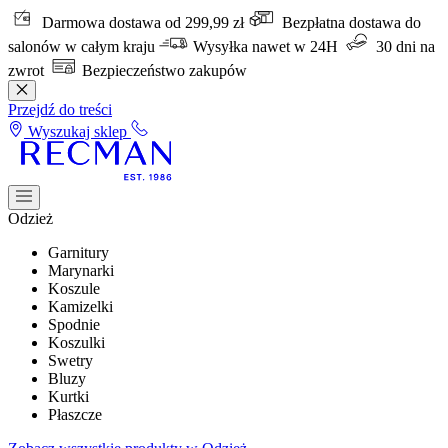
Darmowa dostawa od 299,99 zł
Bezpłatna dostawa do
salonów w całym kraju
Wysyłka nawet w 24H
30 dni na
zwrot
Bezpieczeństwo zakupów
Przejdź do treści
Wyszukaj sklep
Odzież
Garnitury
Marynarki
Koszule
Kamizelki
Spodnie
Koszulki
Swetry
Bluzy
Kurtki
Płaszcze