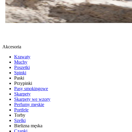
BUTY SPORTOWE
SPRAWDŹ
Akcesoria
Krawaty
Muchy
Poszetki
Spinki
Paski
Przypinki
Pasy smokingowe
Skarpety
Skarpety we wzory
Perfumy męskie
Portfele
Torby
Szelki
Bielizna męska
Czapki