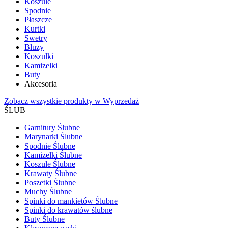
Koszule
Spodnie
Płaszcze
Kurtki
Swetry
Bluzy
Koszulki
Kamizelki
Buty
Akcesoria
Zobacz wszystkie produkty w Wyprzedaż
ŚLUB
Garnitury Ślubne
Marynarki Ślubne
Spodnie Ślubne
Kamizelki Ślubne
Koszule Ślubne
Krawaty Ślubne
Poszetki Ślubne
Muchy Ślubne
Spinki do mankietów Ślubne
Spinki do krawatów ślubne
Buty Ślubne