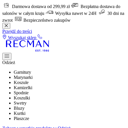
Darmowa dostawa od 299,99 zł
Bezpłatna dostawa do
salonów w całym kraju
Wysyłka nawet w 24H
30 dni na
zwrot
Bezpieczeństwo zakupów
Przejdź do treści
Wyszukaj sklep
Odzież
Garnitury
Marynarki
Koszule
Kamizelki
Spodnie
Koszulki
Swetry
Bluzy
Kurtki
Płaszcze