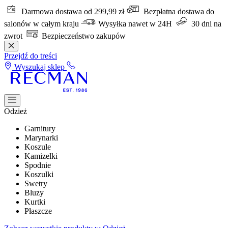
Darmowa dostawa od 299,99 zł
Bezpłatna dostawa do
salonów w całym kraju
Wysyłka nawet w 24H
30 dni na
zwrot
Bezpieczeństwo zakupów
Przejdź do treści
Wyszukaj sklep
Odzież
Garnitury
Marynarki
Koszule
Kamizelki
Spodnie
Koszulki
Swetry
Bluzy
Kurtki
Płaszcze