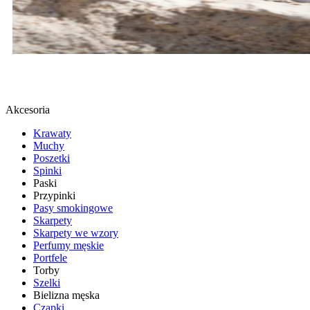
BUTY SPORTOWE
SPRAWDŹ
Akcesoria
Krawaty
Muchy
Poszetki
Spinki
Paski
Przypinki
Pasy smokingowe
Skarpety
Skarpety we wzory
Perfumy męskie
Portfele
Torby
Szelki
Bielizna męska
Czapki