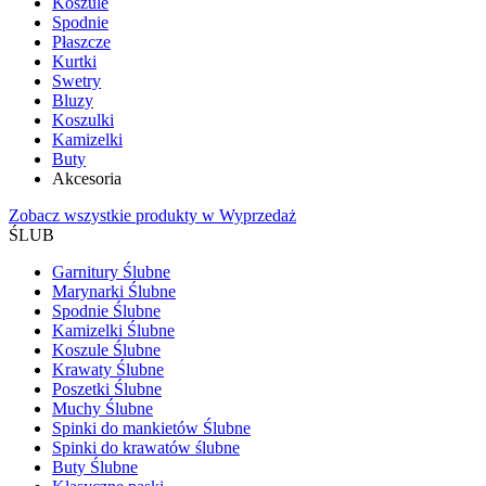
Koszule
Spodnie
Płaszcze
Kurtki
Swetry
Bluzy
Koszulki
Kamizelki
Buty
Akcesoria
Zobacz wszystkie produkty w Wyprzedaż
ŚLUB
Garnitury Ślubne
Marynarki Ślubne
Spodnie Ślubne
Kamizelki Ślubne
Koszule Ślubne
Krawaty Ślubne
Poszetki Ślubne
Muchy Ślubne
Spinki do mankietów Ślubne
Spinki do krawatów ślubne
Buty Ślubne