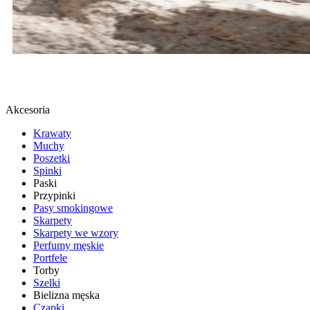
BUTY SPORTOWE
SPRAWDŹ
Akcesoria
Krawaty
Muchy
Poszetki
Spinki
Paski
Przypinki
Pasy smokingowe
Skarpety
Skarpety we wzory
Perfumy męskie
Portfele
Torby
Szelki
Bielizna męska
Czapki