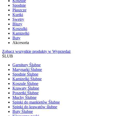
Koszule
Spodnie
Płaszcze
Kurtki
Swetry
Bluzy
Koszulki
Kamizelki
Buty
Akcesoria
Zobacz wszystkie produkty w Wyprzedaż
ŚLUB
Garnitury Ślubne
Marynarki Ślubne
Spodnie Ślubne
Kamizelki Ślubne
Koszule Ślubne
Krawaty Ślubne
Poszetki Ślubne
Muchy Ślubne
Spinki do mankietów Ślubne
Spinki do krawatów ślubne
Buty Ślubne