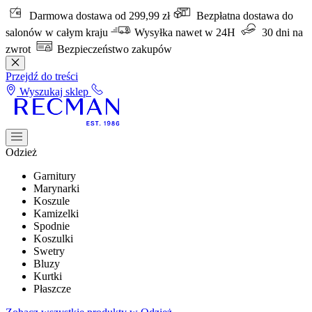
Darmowa dostawa od 299,99 zł
Bezpłatna dostawa do
salonów w całym kraju
Wysyłka nawet w 24H
30 dni na
zwrot
Bezpieczeństwo zakupów
Przejdź do treści
Wyszukaj sklep
Odzież
Garnitury
Marynarki
Koszule
Kamizelki
Spodnie
Koszulki
Swetry
Bluzy
Kurtki
Płaszcze