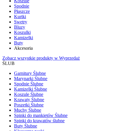
Koszule
Spodnie
Płaszcze
Kurtki
Swetry
Bluzy
Koszulki
Kamizelki
Buty
Akcesoria
Zobacz wszystkie produkty w Wyprzedaż
ŚLUB
Garnitury Ślubne
Marynarki Ślubne
Spodnie Ślubne
Kamizelki Ślubne
Koszule Ślubne
Krawaty Ślubne
Poszetki Ślubne
Muchy Ślubne
Spinki do mankietów Ślubne
Spinki do krawatów ślubne
Buty Ślubne