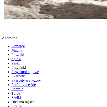
BUTY SPORTOWE
SPRAWDŹ
Akcesoria
Krawaty
Muchy
Poszetki
Spinki
Paski
Przypinki
Pasy smokingowe
Skarpety
Skarpety we wzory
Perfumy męskie
Portfele
Torby
Szelki
Bielizna męska
Czapki