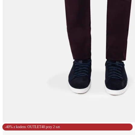
-40% z kodem: OUTLET40 przy 2 szt.