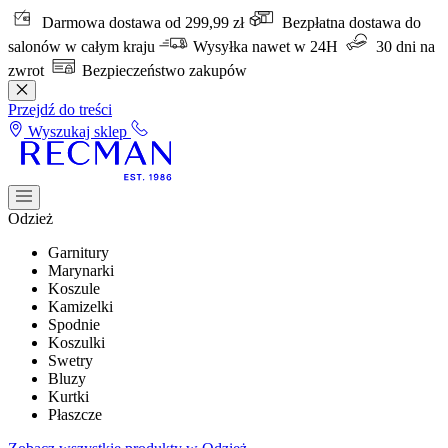
Darmowa dostawa od 299,99 zł
Bezpłatna dostawa do
salonów w całym kraju
Wysyłka nawet w 24H
30 dni na
zwrot
Bezpieczeństwo zakupów
Przejdź do treści
Wyszukaj sklep
Odzież
Garnitury
Marynarki
Koszule
Kamizelki
Spodnie
Koszulki
Swetry
Bluzy
Kurtki
Płaszcze