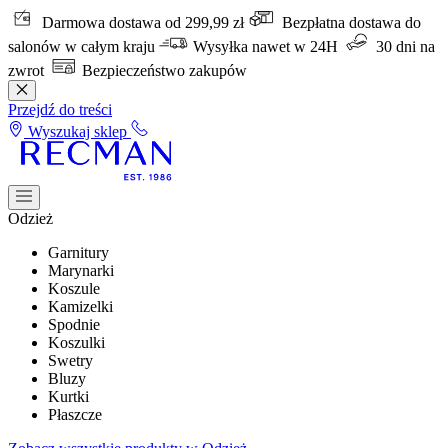
Darmowa dostawa od 299,99 zł
Bezpłatna dostawa do
salonów w całym kraju
Wysyłka nawet w 24H
30 dni na
zwrot
Bezpieczeństwo zakupów
Przejdź do treści
Wyszukaj sklep
Odzież
Garnitury
Marynarki
Koszule
Kamizelki
Spodnie
Koszulki
Swetry
Bluzy
Kurtki
Płaszcze