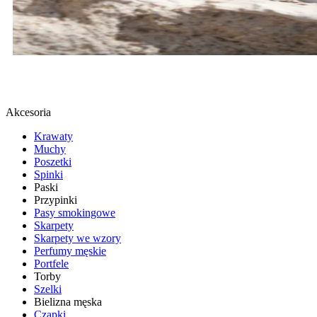
BUTY SPORTOWE
SPRAWDŹ
Akcesoria
Krawaty
Muchy
Poszetki
Spinki
Paski
Przypinki
Pasy smokingowe
Skarpety
Skarpety we wzory
Perfumy męskie
Portfele
Torby
Szelki
Bielizna męska
Czapki