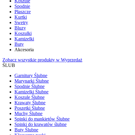
Koszule
Spodnie
Płaszcze
Kurtki
Swetry
Bluzy
Koszulki
Kamizelki
Buty
Akcesoria
Zobacz wszystkie produkty w Wyprzedaż
ŚLUB
Garnitury Ślubne
Marynarki Ślubne
Spodnie Ślubne
Kamizelki Ślubne
Koszule Ślubne
Krawaty Ślubne
Poszetki Ślubne
Muchy Ślubne
Spinki do mankietów Ślubne
Spinki do krawatów ślubne
Buty Ślubne