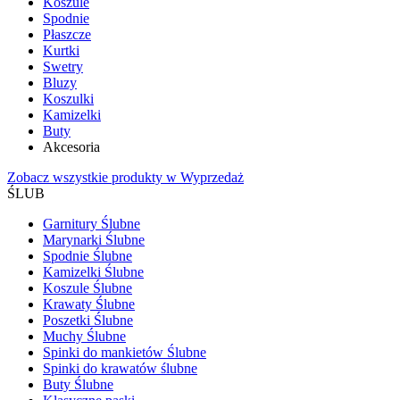
Koszule
Spodnie
Płaszcze
Kurtki
Swetry
Bluzy
Koszulki
Kamizelki
Buty
Akcesoria
Zobacz wszystkie produkty w Wyprzedaż
ŚLUB
Garnitury Ślubne
Marynarki Ślubne
Spodnie Ślubne
Kamizelki Ślubne
Koszule Ślubne
Krawaty Ślubne
Poszetki Ślubne
Muchy Ślubne
Spinki do mankietów Ślubne
Spinki do krawatów ślubne
Buty Ślubne