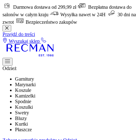
Darmowa dostawa od 299,99 zł
Bezpłatna dostawa do
salonów w całym kraju
Wysyłka nawet w 24H
30 dni na
zwrot
Bezpieczeństwo zakupów
Przejdź do treści
Wyszukaj sklep
Odzież
Garnitury
Marynarki
Koszule
Kamizelki
Spodnie
Koszulki
Swetry
Bluzy
Kurtki
Płaszcze