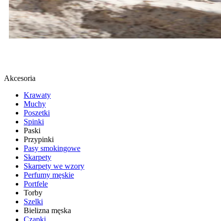
BUTY SPORTOWE
SPRAWDŹ
Akcesoria
Krawaty
Muchy
Poszetki
Spinki
Paski
Przypinki
Pasy smokingowe
Skarpety
Skarpety we wzory
Perfumy męskie
Portfele
Torby
Szelki
Bielizna męska
Czapki