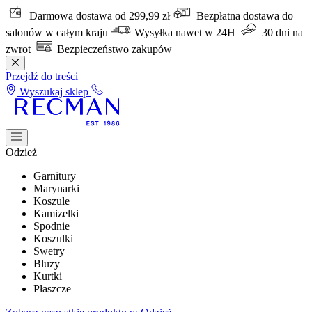
Darmowa dostawa od 299,99 zł
Bezpłatna dostawa do
salonów w całym kraju
Wysyłka nawet w 24H
30 dni na
zwrot
Bezpieczeństwo zakupów
Przejdź do treści
Wyszukaj sklep
Odzież
Garnitury
Marynarki
Koszule
Kamizelki
Spodnie
Koszulki
Swetry
Bluzy
Kurtki
Płaszcze