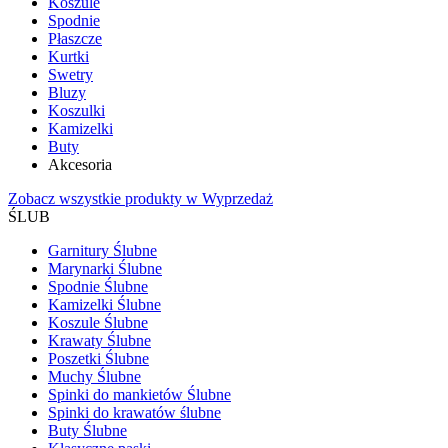
Koszule
Spodnie
Płaszcze
Kurtki
Swetry
Bluzy
Koszulki
Kamizelki
Buty
Akcesoria
Zobacz wszystkie produkty w Wyprzedaż
ŚLUB
Garnitury Ślubne
Marynarki Ślubne
Spodnie Ślubne
Kamizelki Ślubne
Koszule Ślubne
Krawaty Ślubne
Poszetki Ślubne
Muchy Ślubne
Spinki do mankietów Ślubne
Spinki do krawatów ślubne
Buty Ślubne