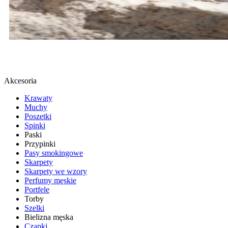
BUTY SPORTOWE
SPRAWDŹ
Akcesoria
Krawaty
Muchy
Poszetki
Spinki
Paski
Przypinki
Pasy smokingowe
Skarpety
Skarpety we wzory
Perfumy męskie
Portfele
Torby
Szelki
Bielizna męska
Czapki