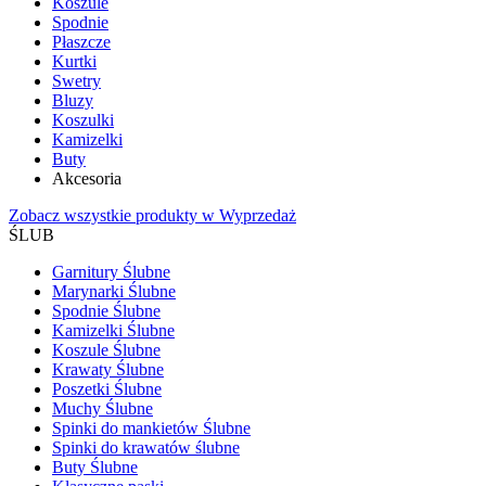
Koszule
Spodnie
Płaszcze
Kurtki
Swetry
Bluzy
Koszulki
Kamizelki
Buty
Akcesoria
Zobacz wszystkie produkty w Wyprzedaż
ŚLUB
Garnitury Ślubne
Marynarki Ślubne
Spodnie Ślubne
Kamizelki Ślubne
Koszule Ślubne
Krawaty Ślubne
Poszetki Ślubne
Muchy Ślubne
Spinki do mankietów Ślubne
Spinki do krawatów ślubne
Buty Ślubne