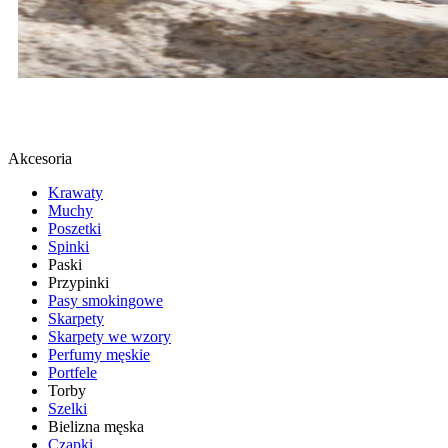
BUTY SPORTOWE
SPRAWDŹ
Akcesoria
Krawaty
Muchy
Poszetki
Spinki
Paski
Przypinki
Pasy smokingowe
Skarpety
Skarpety we wzory
Perfumy męskie
Portfele
Torby
Szelki
Bielizna męska
Czapki