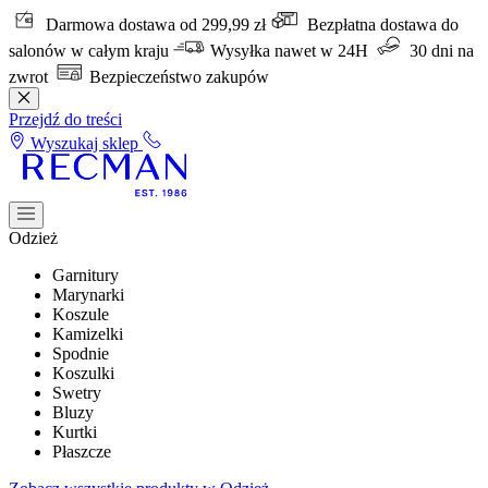
Darmowa dostawa od 299,99 zł
Bezpłatna dostawa do
salonów w całym kraju
Wysyłka nawet w 24H
30 dni na
zwrot
Bezpieczeństwo zakupów
Przejdź do treści
Wyszukaj sklep
Odzież
Garnitury
Marynarki
Koszule
Kamizelki
Spodnie
Koszulki
Swetry
Bluzy
Kurtki
Płaszcze