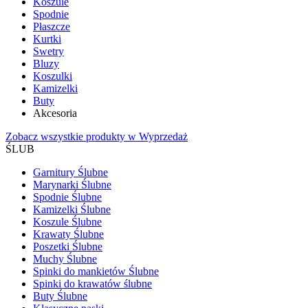
Koszule
Spodnie
Płaszcze
Kurtki
Swetry
Bluzy
Koszulki
Kamizelki
Buty
Akcesoria
Zobacz wszystkie produkty w Wyprzedaż
ŚLUB
Garnitury Ślubne
Marynarki Ślubne
Spodnie Ślubne
Kamizelki Ślubne
Koszule Ślubne
Krawaty Ślubne
Poszetki Ślubne
Muchy Ślubne
Spinki do mankietów Ślubne
Spinki do krawatów ślubne
Buty Ślubne