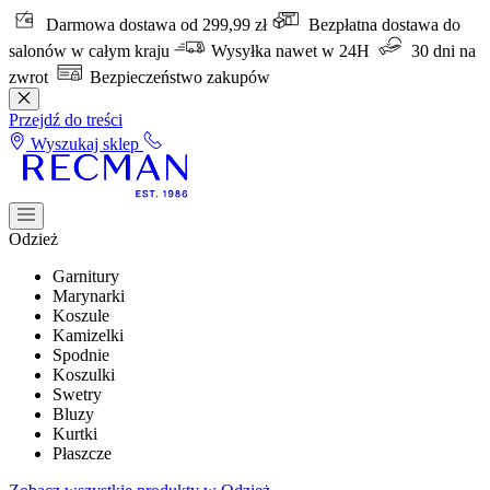
Darmowa dostawa od 299,99 zł
Bezpłatna dostawa do
salonów w całym kraju
Wysyłka nawet w 24H
30 dni na
zwrot
Bezpieczeństwo zakupów
Przejdź do treści
Wyszukaj sklep
Odzież
Garnitury
Marynarki
Koszule
Kamizelki
Spodnie
Koszulki
Swetry
Bluzy
Kurtki
Płaszcze