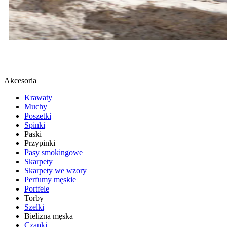
BUTY SPORTOWE
SPRAWDŹ
Akcesoria
Krawaty
Muchy
Poszetki
Spinki
Paski
Przypinki
Pasy smokingowe
Skarpety
Skarpety we wzory
Perfumy męskie
Portfele
Torby
Szelki
Bielizna męska
Czapki