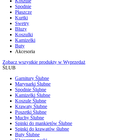
Koszule
Spodnie
Płaszcze
Kurtki
Swetry
Bluzy
Koszulki
Kamizelki
Buty
Akcesoria
Zobacz wszystkie produkty w Wyprzedaż
ŚLUB
Garnitury Ślubne
Marynarki Ślubne
Spodnie Ślubne
Kamizelki Ślubne
Koszule Ślubne
Krawaty Ślubne
Poszetki Ślubne
Muchy Ślubne
Spinki do mankietów Ślubne
Spinki do krawatów ślubne
Buty Ślubne