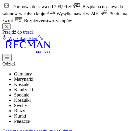
Darmowa dostawa od 299,99 zł
Bezpłatna dostawa do
salonów w całym kraju
Wysyłka nawet w 24H
30 dni na
zwrot
Bezpieczeństwo zakupów
Przejdź do treści
Wyszukaj sklep
Odzież
Garnitury
Marynarki
Koszule
Kamizelki
Spodnie
Koszulki
Swetry
Bluzy
Kurtki
Płaszcze