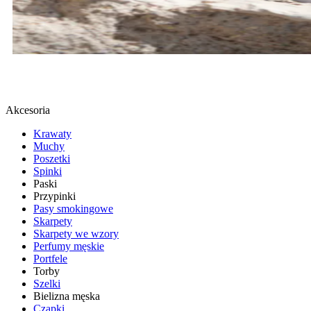
BUTY SPORTOWE
SPRAWDŹ
Akcesoria
Krawaty
Muchy
Poszetki
Spinki
Paski
Przypinki
Pasy smokingowe
Skarpety
Skarpety we wzory
Perfumy męskie
Portfele
Torby
Szelki
Bielizna męska
Czapki