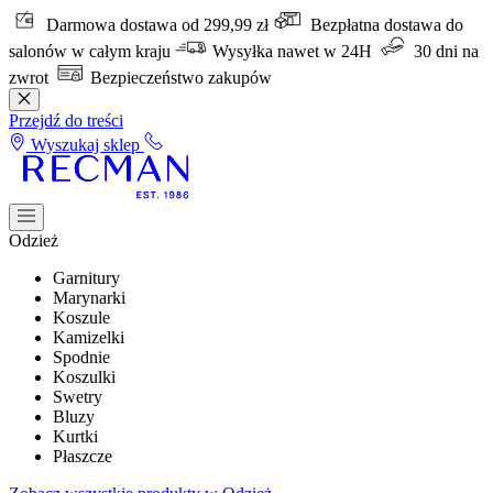
Darmowa dostawa od 299,99 zł
Bezpłatna dostawa do
salonów w całym kraju
Wysyłka nawet w 24H
30 dni na
zwrot
Bezpieczeństwo zakupów
Przejdź do treści
Wyszukaj sklep
Odzież
Garnitury
Marynarki
Koszule
Kamizelki
Spodnie
Koszulki
Swetry
Bluzy
Kurtki
Płaszcze