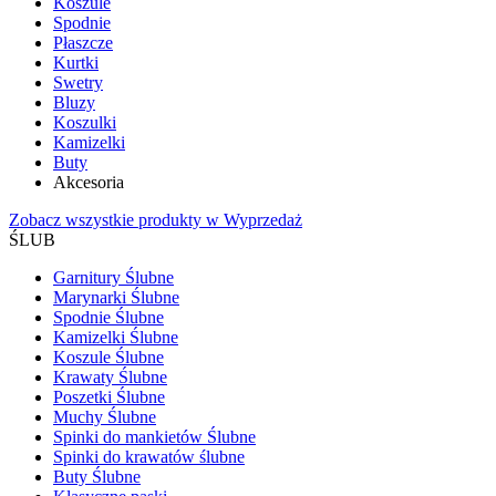
Koszule
Spodnie
Płaszcze
Kurtki
Swetry
Bluzy
Koszulki
Kamizelki
Buty
Akcesoria
Zobacz wszystkie produkty w Wyprzedaż
ŚLUB
Garnitury Ślubne
Marynarki Ślubne
Spodnie Ślubne
Kamizelki Ślubne
Koszule Ślubne
Krawaty Ślubne
Poszetki Ślubne
Muchy Ślubne
Spinki do mankietów Ślubne
Spinki do krawatów ślubne
Buty Ślubne