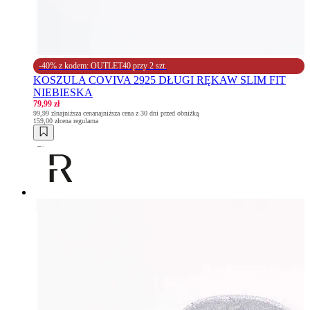
-40% z kodem: OUTLET40 przy 2 szt.
KOSZULA COVIVA 2925 DŁUGI RĘKAW SLIM FIT
NIEBIESKA
79,99 zł
99,99 zł
najniższa cena
najniższa cena z 30 dni przed obniżką
159,00 zł
cena regularna