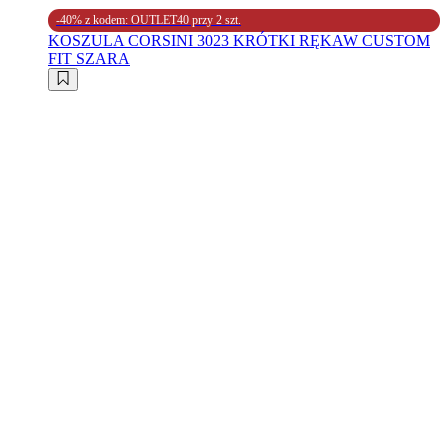
-40% z kodem: OUTLET40 przy 2 szt.
KOSZULA CORSINI 3023 KRÓTKI RĘKAW CUSTOM
FIT SZARA