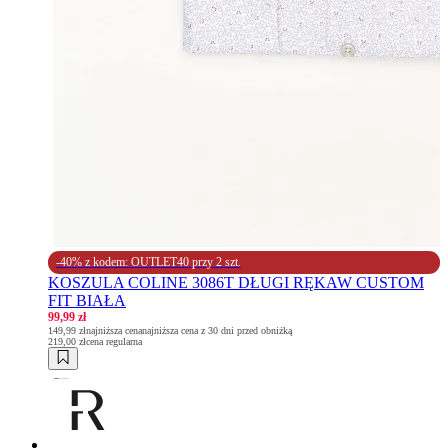
-40% z kodem: OUTLET40 przy 2 szt.
KOSZULA COLINE 3086T DŁUGI RĘKAW CUSTOM
FIT BIAŁA
99,99 zł
149,99 zł
najniższa cena
najniższa cena z 30 dni przed obniżką
219,00 zł
cena regularna