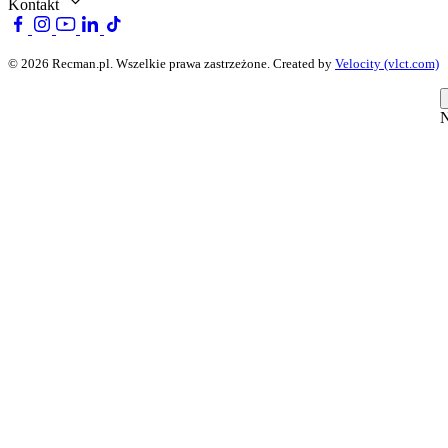
Kontakt
© 2026 Recman.pl. Wszelkie prawa zastrzeżone.
Created by
Velocity (vlct.com)
N