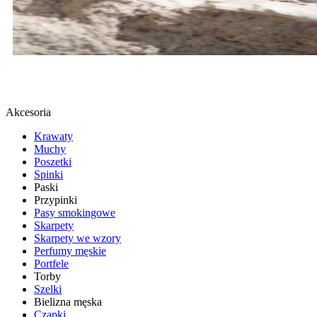
BUTY SPORTOWE
SPRAWDŹ
Akcesoria
Krawaty
Muchy
Poszetki
Spinki
Paski
Przypinki
Pasy smokingowe
Skarpety
Skarpety we wzory
Perfumy męskie
Portfele
Torby
Szelki
Bielizna męska
Czapki