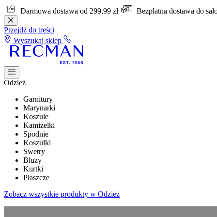
Darmowa dostawa od 299,99 zł
Bezpłatna dostawa do sa
Przejdź do treści
Wyszukaj sklep
Odzież
Garnitury
Marynarki
Koszule
Kamizelki
Spodnie
Koszulki
Swetry
Bluzy
Kurtki
Płaszcze
Zobacz wszystkie produkty w Odzież