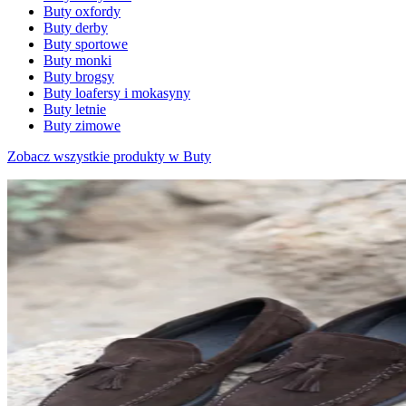
Buty oxfordy
Buty derby
Buty sportowe
Buty monki
Buty brogsy
Buty loafersy i mokasyny
Buty letnie
Buty zimowe
Zobacz wszystkie produkty w Buty