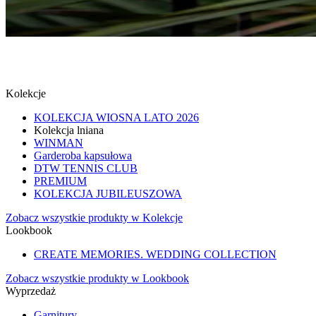
MUCHY
SPRAWDŹ
Kolekcje
KOLEKCJA WIOSNA LATO 2026
Kolekcja lniana
WINMAN
Garderoba kapsułowa
DTW TENNIS CLUB
PREMIUM
KOLEKCJA JUBILEUSZOWA
Zobacz wszystkie produkty w Kolekcje
Lookbook
CREATE MEMORIES. WEDDING COLLECTION
Zobacz wszystkie produkty w Lookbook
Wyprzedaż
Garnitury