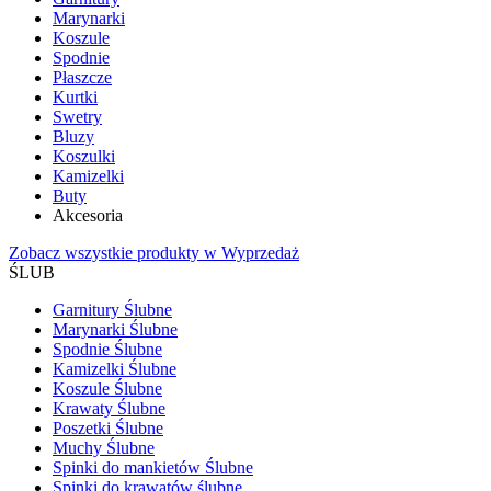
Marynarki
Koszule
Spodnie
Płaszcze
Kurtki
Swetry
Bluzy
Koszulki
Kamizelki
Buty
Akcesoria
Zobacz wszystkie produkty w Wyprzedaż
ŚLUB
Garnitury Ślubne
Marynarki Ślubne
Spodnie Ślubne
Kamizelki Ślubne
Koszule Ślubne
Krawaty Ślubne
Poszetki Ślubne
Muchy Ślubne
Spinki do mankietów Ślubne
Spinki do krawatów ślubne