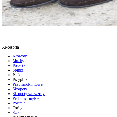
LOAFERSY
SPRAWDŹ
Akcesoria
Krawaty
Muchy
Poszetki
Spinki
Paski
Przypinki
Pasy smokingowe
Skarpety
Skarpety we wzory
Perfumy męskie
Portfele
Torby
Szelki