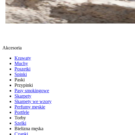
BUTY SPORTOWE
SPRAWDŹ
Akcesoria
Krawaty
Muchy
Poszetki
Spinki
Paski
Przypinki
Pasy smokingowe
Skarpety
Skarpety we wzory
Perfumy męskie
Portfele
Torby
Szelki
Bielizna męska
Czapki