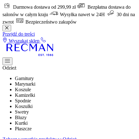
Darmowa dostawa od 299,99 zł
Bezpłatna dostawa do
salonów w całym kraju
Wysyłka nawet w 24H
30 dni na
zwrot
Bezpieczeństwo zakupów
Przejdź do treści
Wyszukaj sklep
Odzież
Garnitury
Marynarki
Koszule
Kamizelki
Spodnie
Koszulki
Swetry
Bluzy
Kurtki
Płaszcze