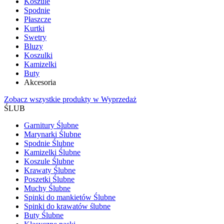
Koszule
Spodnie
Płaszcze
Kurtki
Swetry
Bluzy
Koszulki
Kamizelki
Buty
Akcesoria
Zobacz wszystkie produkty w Wyprzedaż
ŚLUB
Garnitury Ślubne
Marynarki Ślubne
Spodnie Ślubne
Kamizelki Ślubne
Koszule Ślubne
Krawaty Ślubne
Poszetki Ślubne
Muchy Ślubne
Spinki do mankietów Ślubne
Spinki do krawatów ślubne
Buty Ślubne