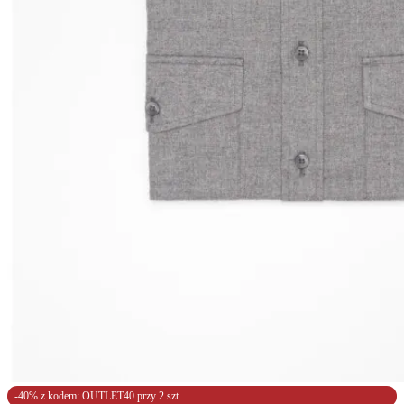
-40% z kodem: OUTLET40 przy 2 szt.