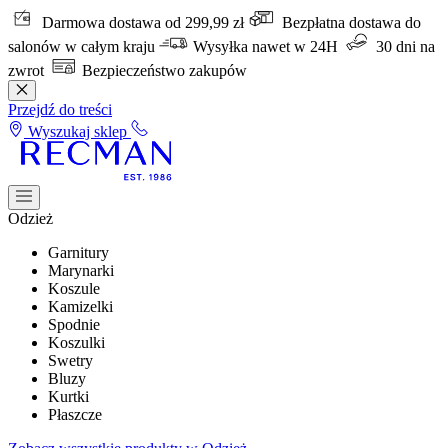
Darmowa dostawa od 299,99 zł
Bezpłatna dostawa do
salonów w całym kraju
Wysyłka nawet w 24H
30 dni na
zwrot
Bezpieczeństwo zakupów
Przejdź do treści
Wyszukaj sklep
Odzież
Garnitury
Marynarki
Koszule
Kamizelki
Spodnie
Koszulki
Swetry
Bluzy
Kurtki
Płaszcze