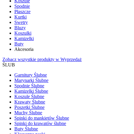
Koszule
Spodnie
Płaszcze
Kurtki
Swetry
Bluzy
Koszulki
Kamizelki
Buty
Akcesoria
Zobacz wszystkie produkty w Wyprzedaż
ŚLUB
Garnitury Ślubne
Marynarki Ślubne
Spodnie Ślubne
Kamizelki Ślubne
Koszule Ślubne
Krawaty Ślubne
Poszetki Ślubne
Muchy Ślubne
Spinki do mankietów Ślubne
Spinki do krawatów ślubne
Buty Ślubne