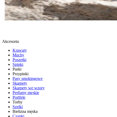
BUTY SPORTOWE
SPRAWDŹ
Akcesoria
Krawaty
Muchy
Poszetki
Spinki
Paski
Przypinki
Pasy smokingowe
Skarpety
Skarpety we wzory
Perfumy męskie
Portfele
Torby
Szelki
Bielizna męska
Czapki