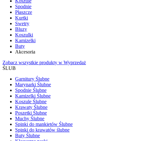
Koszule
Spodnie
Płaszcze
Kurtki
Swetry
Bluzy
Koszulki
Kamizelki
Buty
Akcesoria
Zobacz wszystkie produkty w Wyprzedaż
ŚLUB
Garnitury Ślubne
Marynarki Ślubne
Spodnie Ślubne
Kamizelki Ślubne
Koszule Ślubne
Krawaty Ślubne
Poszetki Ślubne
Muchy Ślubne
Spinki do mankietów Ślubne
Spinki do krawatów ślubne
Buty Ślubne