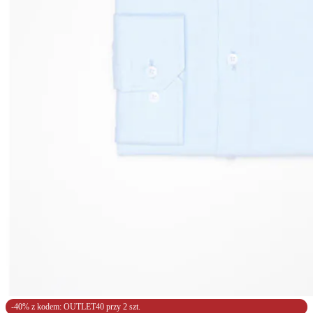
-40% z kodem: OUTLET40 przy 2 szt.