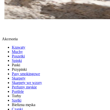
BUTY SPORTOWE
SPRAWDŹ
Akcesoria
Krawaty
Muchy
Poszetki
Spinki
Paski
Przypinki
Pasy smokingowe
Skarpety
Skarpety we wzory
Perfumy męskie
Portfele
Torby
Szelki
Bielizna męska
Czapki