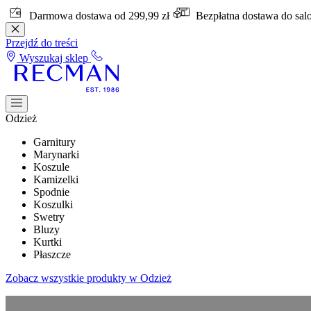
Darmowa dostawa od 299,99 zł
Bezpłatna dostawa do sa
Przejdź do treści
Wyszukaj sklep
Odzież
Garnitury
Marynarki
Koszule
Kamizelki
Spodnie
Koszulki
Swetry
Bluzy
Kurtki
Płaszcze
Zobacz wszystkie produkty w Odzież