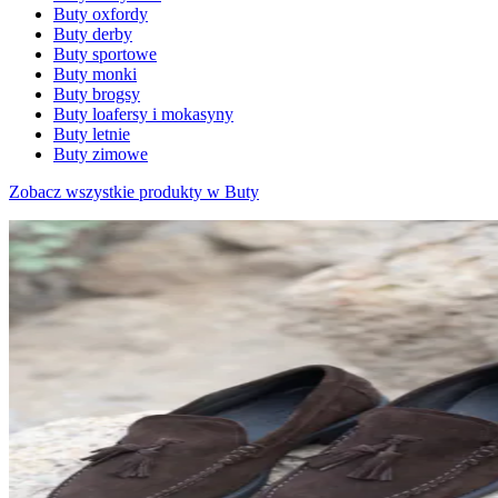
Buty oxfordy
Buty derby
Buty sportowe
Buty monki
Buty brogsy
Buty loafersy i mokasyny
Buty letnie
Buty zimowe
Zobacz wszystkie produkty w Buty