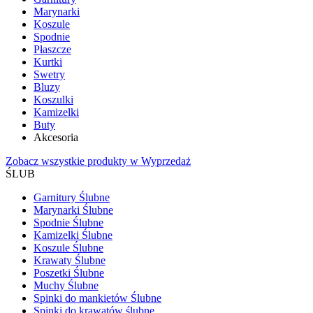
Marynarki
Koszule
Spodnie
Płaszcze
Kurtki
Swetry
Bluzy
Koszulki
Kamizelki
Buty
Akcesoria
Zobacz wszystkie produkty w Wyprzedaż
ŚLUB
Garnitury Ślubne
Marynarki Ślubne
Spodnie Ślubne
Kamizelki Ślubne
Koszule Ślubne
Krawaty Ślubne
Poszetki Ślubne
Muchy Ślubne
Spinki do mankietów Ślubne
Spinki do krawatów ślubne