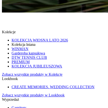
MUCHY
SPRAWDŹ
Kolekcje
KOLEKCJA WIOSNA LATO 2026
Kolekcja lniana
WINMAN
Garderoba kapsułowa
DTW TENNIS CLUB
PREMIUM
KOLEKCJA JUBILEUSZOWA
Zobacz wszystkie produkty w Kolekcje
Lookbook
CREATE MEMORIES. WEDDING COLLECTION
Zobacz wszystkie produkty w Lookbook
Wyprzedaż
Garnitury