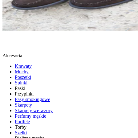
LOAFERSY
SPRAWDŹ
Akcesoria
Krawaty
Muchy
Poszetki
Spinki
Paski
Przypinki
Pasy smokingowe
Skarpety
Skarpety we wzory
Perfumy męskie
Portfele
Torby
Szelki