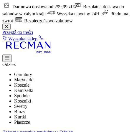
Darmowa dostawa od 299,99 zł
Bezpłatna dostawa do
salonów w całym kraju
Wysyłka nawet w 24H
30 dni na
zwrot
Bezpieczeństwo zakupów
Przejdź do treści
Wyszukaj sklep
Odzież
Garnitury
Marynarki
Koszule
Kamizelki
Spodnie
Koszulki
Swetry
Bluzy
Kurtki
Płaszcze