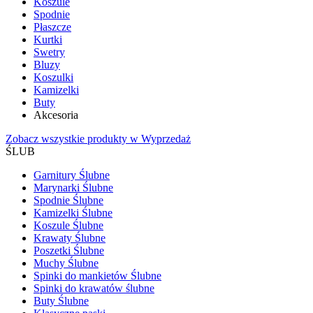
Koszule
Spodnie
Płaszcze
Kurtki
Swetry
Bluzy
Koszulki
Kamizelki
Buty
Akcesoria
Zobacz wszystkie produkty w Wyprzedaż
ŚLUB
Garnitury Ślubne
Marynarki Ślubne
Spodnie Ślubne
Kamizelki Ślubne
Koszule Ślubne
Krawaty Ślubne
Poszetki Ślubne
Muchy Ślubne
Spinki do mankietów Ślubne
Spinki do krawatów ślubne
Buty Ślubne