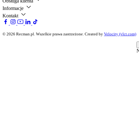
Obsługa klienta
Informacje
Kontakt
© 2026 Recman.pl. Wszelkie prawa zastrzeżone.
Created by
Velocity (vlct.com)
N