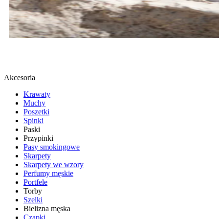
BUTY SPORTOWE
SPRAWDŹ
Akcesoria
Krawaty
Muchy
Poszetki
Spinki
Paski
Przypinki
Pasy smokingowe
Skarpety
Skarpety we wzory
Perfumy męskie
Portfele
Torby
Szelki
Bielizna męska
Czapki