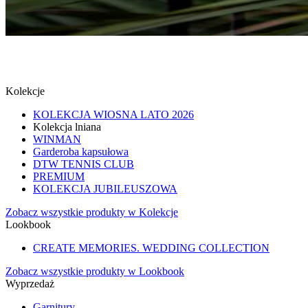
MUCHY
SPRAWDŹ
Kolekcje
KOLEKCJA WIOSNA LATO 2026
Kolekcja lniana
WINMAN
Garderoba kapsułowa
DTW TENNIS CLUB
PREMIUM
KOLEKCJA JUBILEUSZOWA
Zobacz wszystkie produkty w Kolekcje
Lookbook
CREATE MEMORIES. WEDDING COLLECTION
Zobacz wszystkie produkty w Lookbook
Wyprzedaż
Garnitury