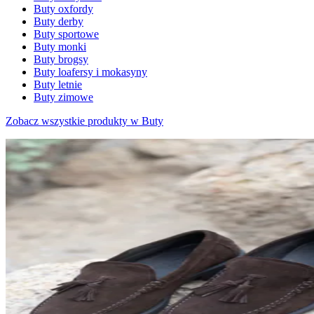
Buty oxfordy
Buty derby
Buty sportowe
Buty monki
Buty brogsy
Buty loafersy i mokasyny
Buty letnie
Buty zimowe
Zobacz wszystkie produkty w Buty