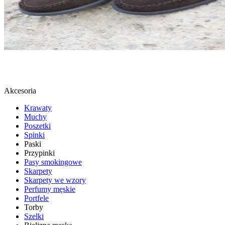
LOAFERSY
SPRAWDŹ
Akcesoria
Krawaty
Muchy
Poszetki
Spinki
Paski
Przypinki
Pasy smokingowe
Skarpety
Skarpety we wzory
Perfumy męskie
Portfele
Torby
Szelki