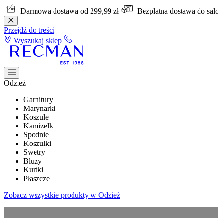
Darmowa dostawa od 299,99 zł
Bezpłatna dostawa do sa
Przejdź do treści
Wyszukaj sklep
Odzież
Garnitury
Marynarki
Koszule
Kamizelki
Spodnie
Koszulki
Swetry
Bluzy
Kurtki
Płaszcze
Zobacz wszystkie produkty w Odzież