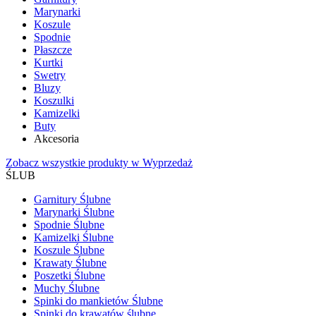
Marynarki
Koszule
Spodnie
Płaszcze
Kurtki
Swetry
Bluzy
Koszulki
Kamizelki
Buty
Akcesoria
Zobacz wszystkie produkty w Wyprzedaż
ŚLUB
Garnitury Ślubne
Marynarki Ślubne
Spodnie Ślubne
Kamizelki Ślubne
Koszule Ślubne
Krawaty Ślubne
Poszetki Ślubne
Muchy Ślubne
Spinki do mankietów Ślubne
Spinki do krawatów ślubne